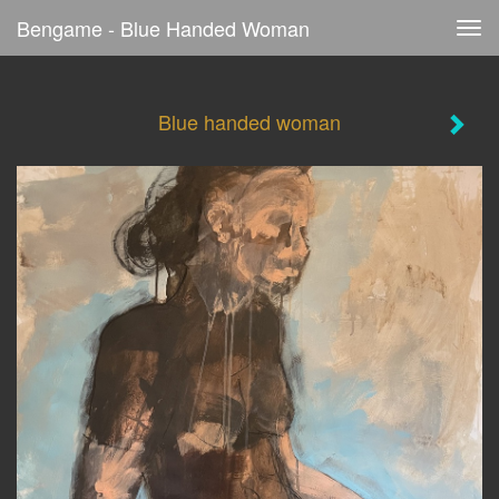
Bengame - Blue Handed Woman
Tog
navi
Blue handed woman